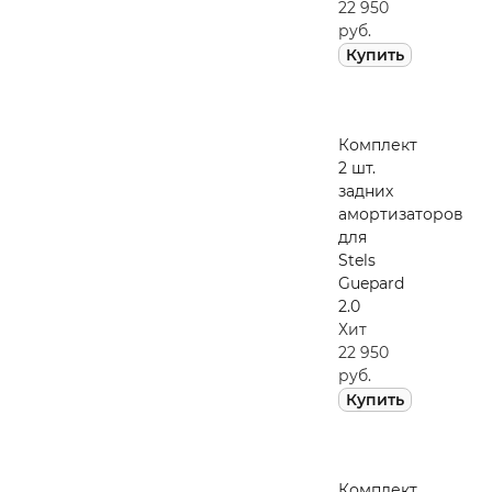
22 950
руб.
Купить
Комплект
2 шт.
задних
амортизаторов
для
Stels
Guepard
2.0
Хит
22 950
руб.
Купить
Комплект