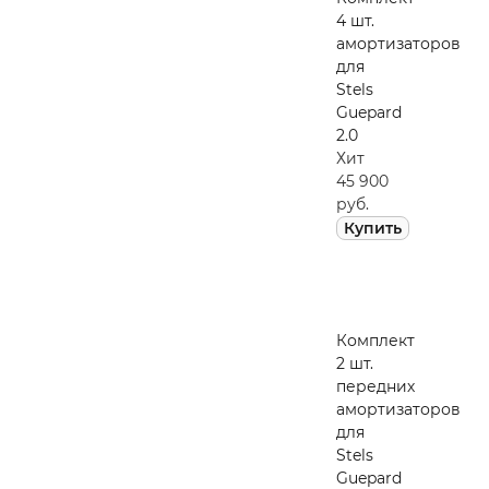
4 шт.
амортизаторов
для
Stels
Guepard
2.0
Хит
45 900
руб.
Купить
Комплект
2 шт.
передних
амортизаторов
для
Stels
Guepard