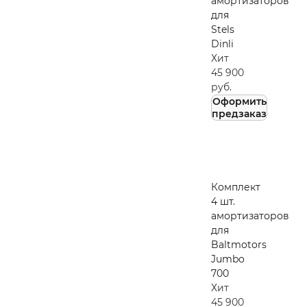
амортизаторов
для
Stels
Dinli
Хит
45 900
руб.
Оформить
предзаказ
Комплект
4 шт.
амортизаторов
для
Baltmotors
Jumbo
700
Хит
45 900